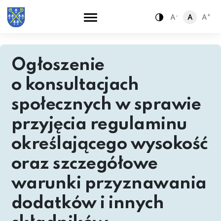
-
+
A
A
A
Zamiana kontra
Ogłoszenie
o konsultacjach
społecznych w sprawie
przyjęcia regulaminu
określającego wysokość
oraz szczegółowe
warunki przyznawania
dodatków i innych