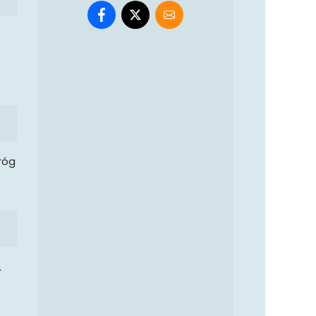
róg
.