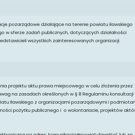
cje pozarządowe działające na terenie powiatu iławskiego
go w sferze zadań publicznych, dotyczących działalności
edstawicieli wszystkich zainteresowanych organizacji
nia projektu aktu prawa miejscowego w celu złożenia przez
 uwag na zasadach określonych w § 8 Regulaminu konsultacji
wiatu Iławskiego z organizacjami pozarządowymi i podmiota
lności pożytku publicznego i o wolontariacie, projektów akt
ektroniczną na adres: komunikacja@powiat-ilawski.pl, lub za