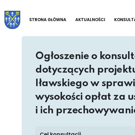
STRONA GŁÓWNA
AKTUALNOŚCI
KONSULT
Ogłoszenie o konsul
dotyczących projek
Iławskiego w sprawi
wysokości opłat za 
i ich przechowywani
Cel konsultacji