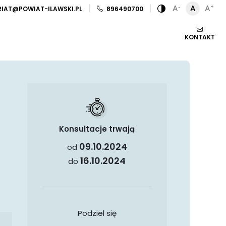
IAT@POWIAT-ILAWSKI.PL
896490700
-
+
A
A
A
Zamiana kontra
KONTAKT
Konsultacje trwają
09.10.2024
od
16.10.2024
do
Podziel się